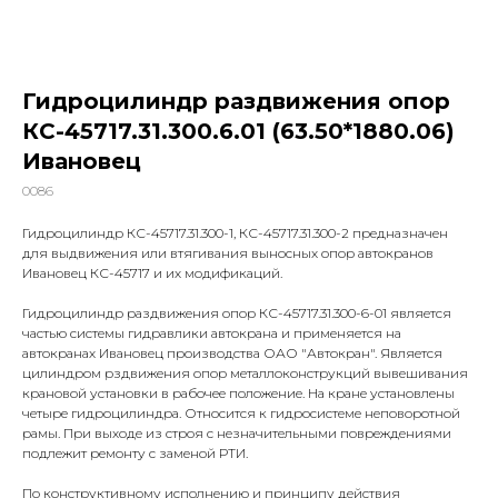
Гидроцилиндр раздвижения опор
КС-45717.31.300.6.01 (63.50*1880.06)
Ивановец
0086
Гидроцилиндр КС-45717.31.300-1, КС-45717.31.300-2 предназначен
для выдвижения или втягивания выносных опор автокранов
Ивановец КС-45717 и их модификаций.
Гидроцилиндр раздвижения опор КС-45717.31.300-6-01 является
частью системы гидравлики автокрана и применяется на
автокранах Ивановец производства ОАО "Автокран". Является
цилиндром рздвижения опор металлоконструкций вывешивания
крановой установки в рабочее положение. На кране установлены
четыре гидроцилиндра. Относится к гидросистеме неповоротной
рамы. При выходе из строя с незначительными повреждениями
подлежит ремонту с заменой РТИ.
По конструктивному исполнению и принципу действия