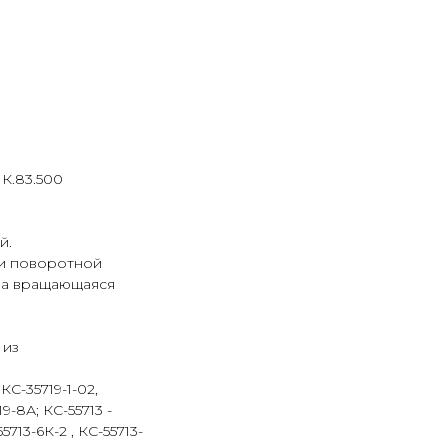
1К.83.500
й.
и поворотной
 а вращающаяся
 из
С-35719-1-02,
19-8А; КС-55713 -
5713-6К-2 , КС-55713-