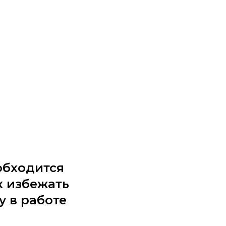
обходится
к избежать
у в работе