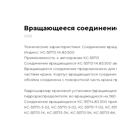
Вращающееся соединение
0315
Технические характеристики: Соединение вращающ
Индекс: КС-55713-1К.83.500
Применяемость: к автокранам КС-55713
Соединение вращающееся КС-55713-1К.83.500 авт
Вращающееся соединение предназначено для 
частями крана. Корпус вращающегося соедине
обойма соединена с поворотной часть крана п
Гидрошарнир крановой установки (вращающееся
гидрораспределителя, во вращающуюся на 360 
Соединение вращающееся КС-35714.83.300 приме
КС-35719-3-02, КС-35719-5-02, КС-35719-7-02, КС-35
КС-55713-1К, КС-55713-3К, КС-55713-5К, КС-55713-6К, 