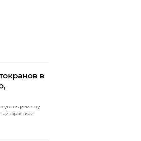
токранов в
о,
слуги по ремонту
ьной гарантией