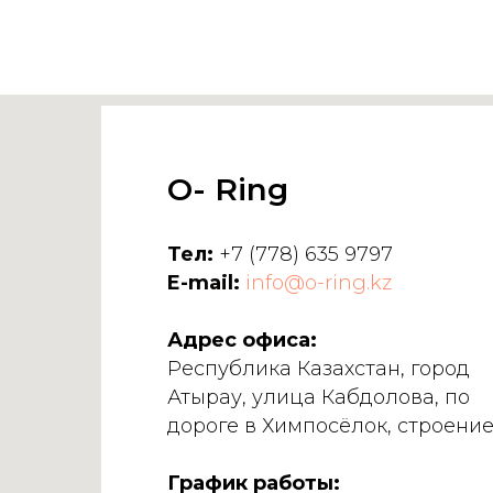
O- Ring
Тел:
+7 (778) 635 9797
E-mail:
info@o-ring.kz
Адрес офиса:
Республика Казахстан, город
Атырау, улица Кабдолова, по
дороге в Химпосёлок, строение
График работы: