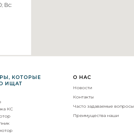
; Вс:
РЫ, КОТОРЫЕ
О НАС
О ИЩАТ
Новости
Контакты
р
Часто задаваемые вопросы
чка КС
Преимущества
наши
отор
пник
мотор