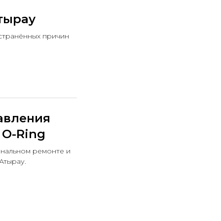
тырау
странённых причин
авления
 O-Ring
ональном ремонте и
Атырау.