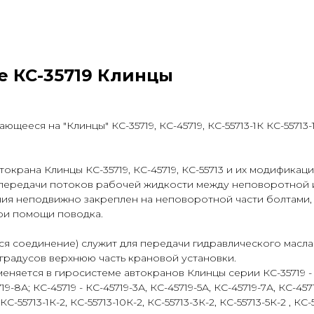
 КС-35719 Клинцы
ееся на "Клинцы" КС-35719, КС-45719, КС-55713-1К КС-55713-
окрана Клинцы КС-35719, КС-45719, КС-55713 и их модификаци
передачи потоков рабочей жидкости между неповоротной 
ния неподвижно закреплен на неповоротной части болтами,
ри помощи поводка.
 соединение) служит для передачи гидравлического масла
градусов верхнюю часть крановой установки.
няется в гиросистеме автокранов Клинцы серии КС-35719 - К
719-8А; КС-45719 - КС-45719-3А, КС-45719-5А, КС-45719-7А, КС-457
КС-55713-1К-2, КС-55713-10К-2, КС-55713-3К-2, КС-55713-5К-2 , КС-5