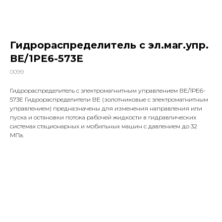
Гидрораспределитель с эл.маг.упр.
ВЕ/1РЕ6-573Е
0099
Гидрораспределитель с электромагнитным управлением ВЕ/1РЕ6-
573Е Гидрораспределители ВЕ (золотниковые с электромагнитным
управлением) предназначены для изменения направления или
пуска и остановки потока рабочей жидкости в гидравлических
системах стационарных и мобильных машин с давлением до 32
МПа.