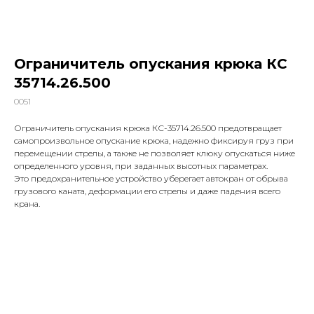
Ограничитель опускания крюка КС
35714.26.500
0051
Ограничитель опускания крюка КС-35714.26.500 предотвращает
самопроизвольное опускание крюка, надежно фиксируя груз при
перемещении стрелы, а также не позволяет клюку опускаться ниже
определенного уровня, при заданных высотных параметрах.
Это предохранительное устройство уберегает автокран от обрыва
грузового каната, деформации его стрелы и даже падения всего
крана.