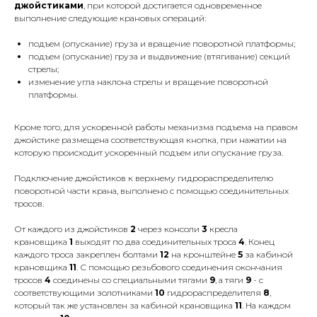
джойстиками
, при которой достигается одновременное
выполнение следующие крановых операций:
подъем (опускание) груза и вращение поворотной платформы;
подъем (опускание) груза и выдвижение (втягивание) секций
стрелы;
изменение угла наклона стрелы и вращение поворотной
платформы.
Кроме того, для ускоренной работы механизма подъема на правом
джойстике размещена соответствующая кнопка, при нажатии на
которую происходит ускоренный подъем или опускание груза.
Подключение джойстиков к верхнему гидрораспределителю
поворотной части крана, выполнено с помощью соединительных
тросов.
От каждого из джойстиков
2
через консоли
3
кресла
крановщика
1
выходят по два соединительных троса
4
. Конец
каждого троса закреплен болтами
12
на кронштейне
5
за кабиной
крановщика
11
. С помощью резьбового соединения окончания
тросов
4
соединены со специальными тягами
9
, а тяги
9
- с
соответствующими золотниками
10
гидрораспределителя
8
,
который так же установлен за кабиной крановщика
11
. На каждом