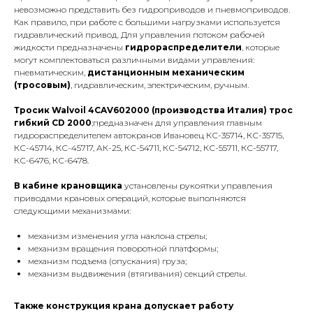
невозможно представить без гидроприводов и пневмоприводов.
Как правило, при работе с большими нагрузками используется
гидравлический привод. Для управления потоком рабочей
жидкости предназначены
гидрораспределители
, которые
могут комплектоваться различными видами управления:
пневматическим,
дистанционным механическим
(тросовым)
, гидравлическим, электрическим, ручным.
Тросик Walvoil 4CAV602000 (производства Италия) трос
гибкий CD 2000
;предназначен для управления главным
гидрораспределителем автокранов Ивановец КС-35714, КС-35715,
КС-45714, КС-45717, АК-25, КС-54711, КС-54712, КС-55711, КС-55717,
КС-6476, КС-6478.
В кабине крановщика
установлены рукоятки управления
приводами крановых операций, которые выполняются
следующими механизмами:
механизм изменения угла наклона стрелы;
механизм вращения поворотной платформы;
механизм подъема (опускания) груза;
механизм выдвижения (втягивания) секций стрелы.
Также конструкция крана допускает работу