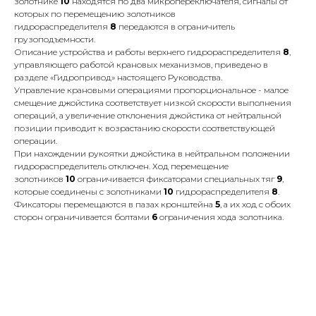
золотнике
10
находятся по два микропереключателя, сигналы от
которых по перемещению золотников
гидрораспределителя
8
передаются в ограничитель
грузоподъемности.
Описание устройства и работы верхнего гидрораспределителя
8
,
управляющего работой крановых механизмов, приведено в
разделе «Гидропривод» настоящего Руководства.
Управление крановыми операциями пропорциональное - малое
смещение джойстика соответствует низкой скорости выполнения
операций, а увеличение отклонения джойстика от нейтральной
позиции приводит к возрастанию скорости соответствующей
операции.
При нахождении рукоятки джойстика в нейтральном положении
гидрораспределитель отключен. Ход перемещение
золотников
10
ограничивается фиксаторами специальных тяг
9
,
которые соединены с золотниками
10
гидрораспределителя
8
.
Фиксаторы перемещаются в пазах кронштейна
5
, а их ход с обоих
сторон ограничивается болтами
6
ограничения хода золотника.