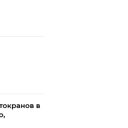
токранов в
о,