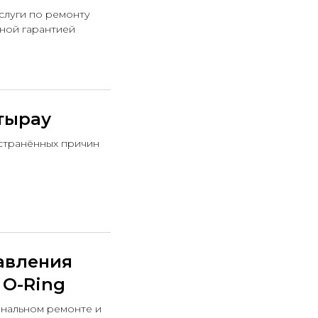
слуги по ремонту
ьной гарантией
тырау
странённых причин
авления
 O-Ring
ональном ремонте и