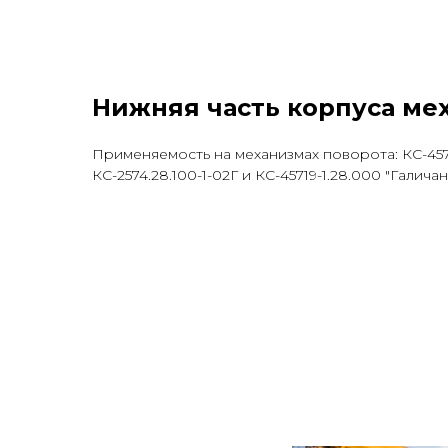
Нижняя часть корпуса мех
Применяемость на механизмах поворота: КС-45717
КС-2574.28.100-1-02Г и КС-45719-1.28.000 "Галичан