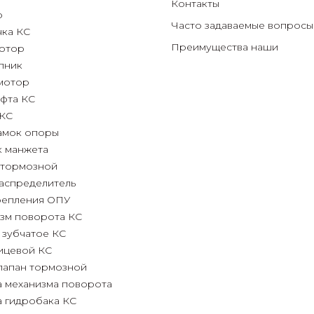
Контакты
р
Часто задаваемые вопросы
чка КС
Преимущества
наши
отор
пник
мотор
фта КС
 КС
амок опоры
к манжета
 тормозной
аспределитель
репления ОПУ
зм поворота КС
 зубчатое КС
ицевой КС
лапан тормозной
 механизма поворота
 гидробака КС