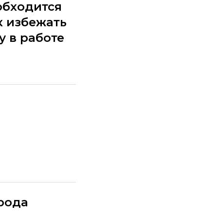
обходится
к избежать
у в работе
арода