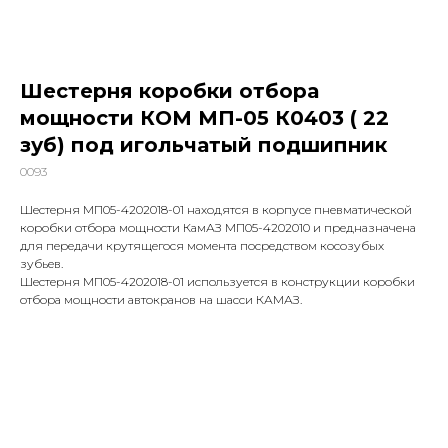
Шестерня коробки отбора
мощности КОМ МП-05 К0403 ( 22
зуб) под игольчатый подшипник
0093
Шестерня МП05-4202018-01 находятся в корпусе пневматической
коробки отбора мощности КамАЗ МП05-4202010 и предназначена
для передачи крутящегося момента посредством косозубых
зубьев.
Шестерня МП05-4202018-01 используется в конструкции коробки
отбора мощности автокранов на шасси КАМАЗ.