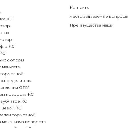
Контакты
р
Часто задаваемые вопросы
чка КС
Преимущества
наши
отор
пник
мотор
фта КС
 КС
амок опоры
к манжета
 тормозной
аспределитель
репления ОПУ
зм поворота КС
 зубчатое КС
ицевой КС
лапан тормозной
 механизма поворота