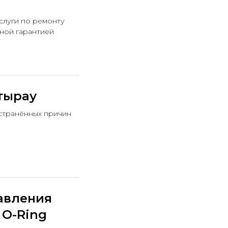
слуги по ремонту
ьной гарантией
тырау
странённых причин
авления
 O-Ring