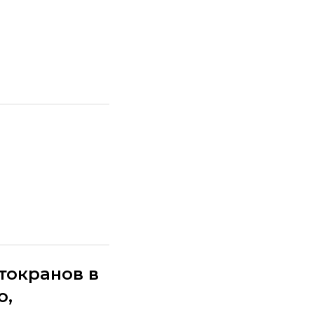
токранов в
о,