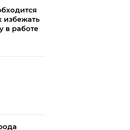
обходится
к избежать
у в работе
арода