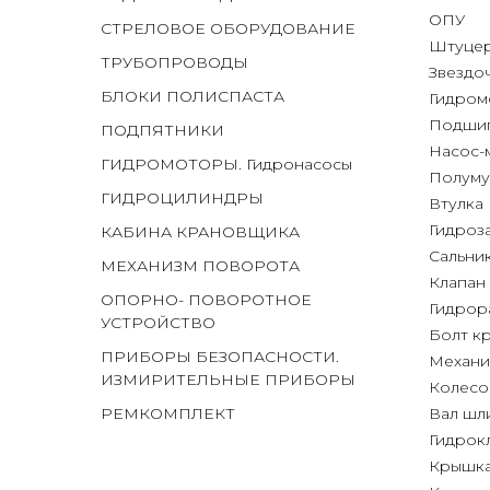
ОПУ
СТРЕЛОВОЕ ОБОРУДОВАНИЕ
Штуце
ТРУБОПРОВОДЫ
Звездо
БЛОКИ ПОЛИСПАСТА
Гидром
Подши
ПОДПЯТНИКИ
Насос-
ГИДРОМОТОРЫ
. Гидронасосы
Полуму
Г
ИДРОЦИЛИНДРЫ
Втулка
Гидроз
КАБИНА КРАНОВЩИКА
Сальни
МЕХАНИЗМ ПОВОРОТА
Клапан
ОПОРНО- ПОВОРОТНОЕ
Гидрор
УСТРОЙСТВО
Болт к
ПРИБОРЫ БЕЗОПАСНОСТИ
.
Механи
ИЗМИРИТЕЛЬНЫЕ ПРИБОРЫ
Колесо
РЕМКОМПЛЕКТ
Вал шл
Гидрок
Крышка