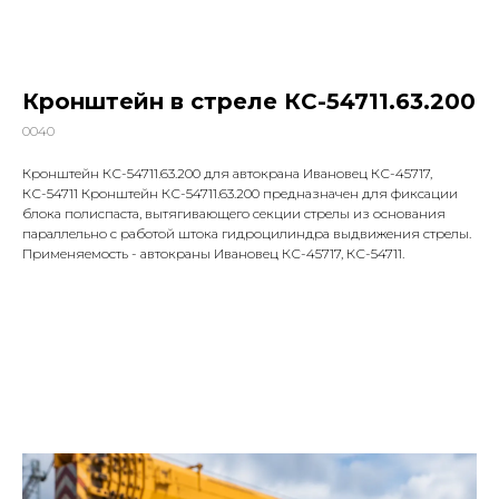
Кронштейн в стреле КС-54711.63.200
0040
Кронштейн КС-54711.63.200 для автокрана Ивановец КС-45717,
КС-54711 Кронштейн КС-54711.63.200 предназначен для фиксации
блока полиспаста, вытягивающего секции стрелы из основания
параллельно с работой штока гидроцилиндра выдвижения стрелы.
Применяемость - автокраны Ивановец КС-45717, КС-54711.